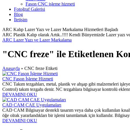
Fason CNC işleme hizmeti
Fotoğraf Galerisi
Blog
İletişim
ARC Kalıp Lazer Yazı ve Lazer Markalama Hizmetleri Başladı
ARC Plastik Kalıp olarak Artık..!!!! Kendi Bünyemizde Lazer yazı ve
ARC Lazer Yazı ve Lazer Markalama
"CNC freze" ile Etiketlenen Ko
Anasayfa
»
CNC freze Etiketi
CNC Fason İşleme Hizmeti
CNC Takım tezgahları, metal, plastik ve ahşap gibi malzemeleri işleye
Control) takım tezgahı denir. NC tezgahlara bilgisayar kontrolü ekle
DEVAMINI OKU
CAD CAM CAE Uygulamaları
CAD CAM Bilgisayar destekli tasarım veya daha çok kullanılan kısaltı
öğe olrak yararlandıkları bir işlemi tanımlamak için kullanılır. Bilgisaya
DEVAMINI OKU