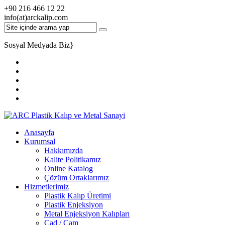
+90 216 466 12 22
info(at)arckalip.com
Sosyal Medyada Biz
}
Anasayfa
Kurumsal
Hakkımızda
Kalite Politikamız
Online Katalog
Çözüm Ortaklarımız
Hizmetlerimiz
Plastik Kalıp Üretimi
Plastik Enjeksiyon
Metal Enjeksiyon Kalıpları
Cad / Cam