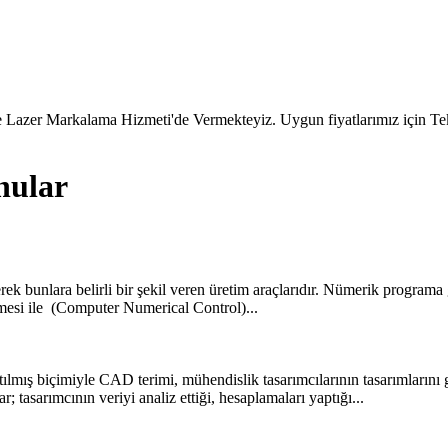
 Lazer Markalama Hizmeti'de Vermekteyiz. Uygun fiyatlarımız için Tekl
nular
rek bunlara belirli bir şekil veren üretim araçlarıdır. Nümerik program
nmesi ile (Computer Numerical Control)...
lmış biçimiyle CAD terimi, mühendislik tasarımcılarının tasarımlarını g
r; tasarımcının veriyi analiz ettiği, hesaplamaları yaptığı...