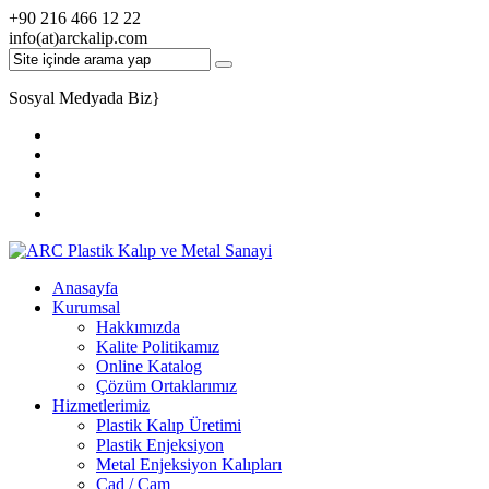
+90 216 466 12 22
info(at)arckalip.com
Sosyal Medyada Biz
}
Anasayfa
Kurumsal
Hakkımızda
Kalite Politikamız
Online Katalog
Çözüm Ortaklarımız
Hizmetlerimiz
Plastik Kalıp Üretimi
Plastik Enjeksiyon
Metal Enjeksiyon Kalıpları
Cad / Cam