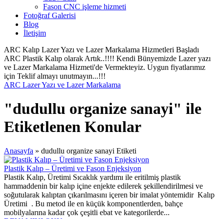
Fason CNC işleme hizmeti
Fotoğraf Galerisi
Blog
İletişim
ARC Kalıp Lazer Yazı ve Lazer Markalama Hizmetleri Başladı
ARC Plastik Kalıp olarak Artık..!!!! Kendi Bünyemizde Lazer yazı
ve Lazer Markalama Hizmeti'de Vermekteyiz. Uygun fiyatlarımız
için Teklif almayı unutmayın...!!!
ARC Lazer Yazı ve Lazer Markalama
"dudullu organize sanayi" ile
Etiketlenen Konular
Anasayfa
»
dudullu organize sanayi Etiketi
Plastik Kalıp – Üretimi ve Fason Enjeksiyon
Plastik Kalıp, Üretimi Sıcaklık yardımı ile eritilmiş plastik
hammaddenin bir kalıp içine enjekte edilerek şekillendirilmesi ve
soğutularak kalıptan çıkarılmasını içeren bir imalat yöntemidir Kalıp
Üretimi . Bu metod ile en küçük komponentlerden, bahçe
mobilyalarına kadar çok çeşitli ebat ve kategorilerde...