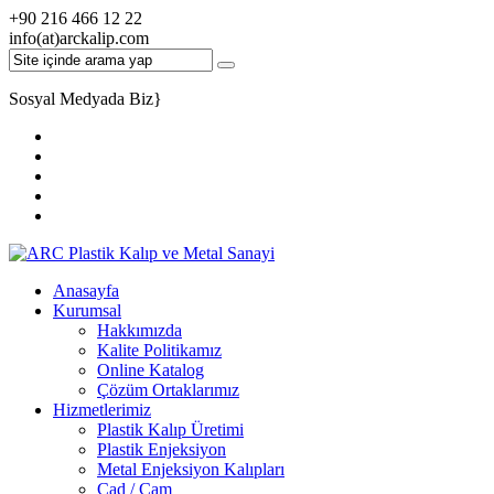
+90 216 466 12 22
info(at)arckalip.com
Sosyal Medyada Biz
}
Anasayfa
Kurumsal
Hakkımızda
Kalite Politikamız
Online Katalog
Çözüm Ortaklarımız
Hizmetlerimiz
Plastik Kalıp Üretimi
Plastik Enjeksiyon
Metal Enjeksiyon Kalıpları
Cad / Cam