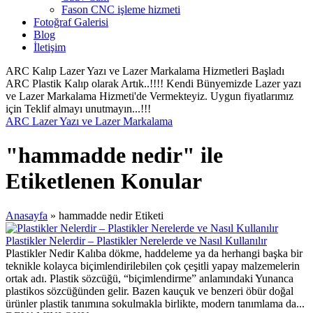
Fason CNC işleme hizmeti
Fotoğraf Galerisi
Blog
İletişim
ARC Kalıp Lazer Yazı ve Lazer Markalama Hizmetleri Başladı
ARC Plastik Kalıp olarak Artık..!!!! Kendi Bünyemizde Lazer yazı
ve Lazer Markalama Hizmeti'de Vermekteyiz. Uygun fiyatlarımız
için Teklif almayı unutmayın...!!!
ARC Lazer Yazı ve Lazer Markalama
"hammadde nedir" ile
Etiketlenen Konular
Anasayfa
»
hammadde nedir Etiketi
Plastikler Nelerdir – Plastikler Nerelerde ve Nasıl Kullanılır
Plastikler Nedir Kalıba dökme, haddeleme ya da herhangi başka bir
teknikle kolayca biçimlendirilebilen çok çeşitli yapay malzemelerin
ortak adı. Plastik sözcüğü, “biçimlendirme” anlamındaki Yunanca
plastikos sözcüğünden gelir. Bazen kauçuk ve benzeri öbür doğal
ürünler plastik tanımına sokulmakla birlikte, modern tanımlama da...