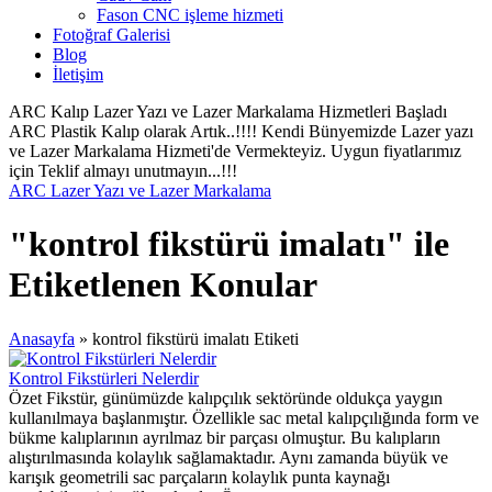
Fason CNC işleme hizmeti
Fotoğraf Galerisi
Blog
İletişim
ARC Kalıp Lazer Yazı ve Lazer Markalama Hizmetleri Başladı
ARC Plastik Kalıp olarak Artık..!!!! Kendi Bünyemizde Lazer yazı
ve Lazer Markalama Hizmeti'de Vermekteyiz. Uygun fiyatlarımız
için Teklif almayı unutmayın...!!!
ARC Lazer Yazı ve Lazer Markalama
"kontrol fikstürü imalatı" ile
Etiketlenen Konular
Anasayfa
»
kontrol fikstürü imalatı Etiketi
Kontrol Fikstürleri Nelerdir
Özet Fikstür, günümüzde kalıpçılık sektöründe oldukça yaygın
kullanılmaya başlanmıştır. Özellikle sac metal kalıpçılığında form ve
bükme kalıplarının ayrılmaz bir parçası olmuştur. Bu kalıpların
alıştırılmasında kolaylık sağlamaktadır. Aynı zamanda büyük ve
karışık geometrili sac parçaların kolaylık punta kaynağı