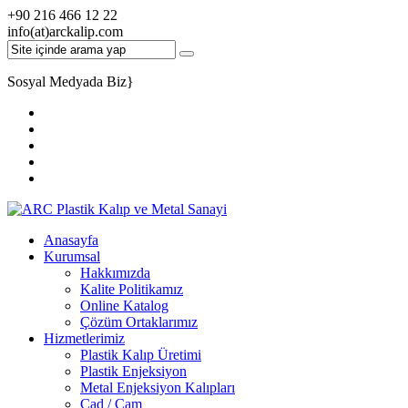
+90 216 466 12 22
info(at)arckalip.com
Sosyal Medyada Biz
}
Anasayfa
Kurumsal
Hakkımızda
Kalite Politikamız
Online Katalog
Çözüm Ortaklarımız
Hizmetlerimiz
Plastik Kalıp Üretimi
Plastik Enjeksiyon
Metal Enjeksiyon Kalıpları
Cad / Cam