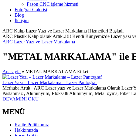
Fason CNC işleme hizmeti
Fotoğraf Galerisi
Blog
İletişim
ARC Kalıp Lazer Yazı ve Lazer Markalama Hizmetleri Başladı
ARC Plastik Kalıp olarak Artık..!!!! Kendi Bünyemizde Lazer yazı ve
ARC Lazer Yazı ve Lazer Markalama
"METAL MARKALAMA" ile Eti
Anasayfa
»
METAL MARKALAMA Etiketi
Lazer Yazı – Lazer Markalama – Lazer Pantograf
Merhaba Artık ARC Lazer yazı ve Lazer Markalama Olarak Lazer Ya
Paslanmaz , Alüminyum, Eloksallı Alüminyum, Metal oyma, Fiber Laze
DEVAMINI OKU
MENÜ
Kalite Politikamız
Hakkımızda
Basında Biz