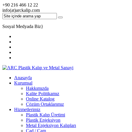
+90 216 466 12 22
info(at)arckalip.com
Sosyal Medyada Biz
}
Anasayfa
Kurumsal
Hakkımızda
Kalite Politikamız
Online Katalog
Çözüm Ortaklarımız
Hizmetlerimiz
Plastik Kalıp Üretimi
Plastik Enjeksiyon
Metal Enjeksiyon Kalıpları
Cad / Cam