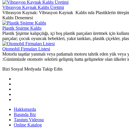
Vibrasyon Kaynak Kalıbı Üretimi
Vibrasyon Kaynak: Vibrasyon Kaynak Kalıbı nda Plastiklerin titreş
Kalıbı Denemesi
Plastik Şişirme Kalıbı
Plastik Şişirme kalıpçılığı, içi boş plastik parçaları üretmek için kulla
parçalar; çocuk oyuncak bebekleri, yakıt tankları, plastik çiçekler, plast
Otomobil Firmaları Listesi
Motorlu taşıtlar yanmalı veya patlamalı motoru tahrik eden yük veya yol
:Günümüzde otomotiv sektörü gelişmiş hatta gelişmekte olan ülkeler i
Bizi Sosyal Medyada Takip Edin
Hakkımızda
Basında Biz
Tanıtım Videosu
Online Katalog