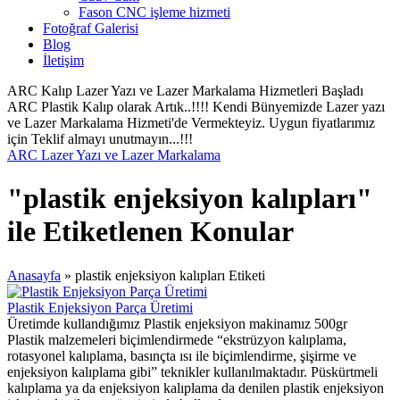
Fason CNC işleme hizmeti
Fotoğraf Galerisi
Blog
İletişim
ARC Kalıp Lazer Yazı ve Lazer Markalama Hizmetleri Başladı
ARC Plastik Kalıp olarak Artık..!!!! Kendi Bünyemizde Lazer yazı
ve Lazer Markalama Hizmeti'de Vermekteyiz. Uygun fiyatlarımız
için Teklif almayı unutmayın...!!!
ARC Lazer Yazı ve Lazer Markalama
"plastik enjeksiyon kalıpları"
ile Etiketlenen Konular
Anasayfa
»
plastik enjeksiyon kalıpları Etiketi
Plastik Enjeksiyon Parça Üretimi
Üretimde kullandığımız Plastik enjeksiyon makinamız 500gr
Plastik malzemeleri biçimlendirmede “ekstrüzyon kalıplama,
rotasyonel kalıplama, basınçta ısı ile biçimlendirme, şişirme ve
enjeksiyon kalıplama gibi” teknikler kullanılmaktadır. Püskürtmeli
kalıplama ya da enjeksiyon kalıplama da denilen plastik enjeksiyon