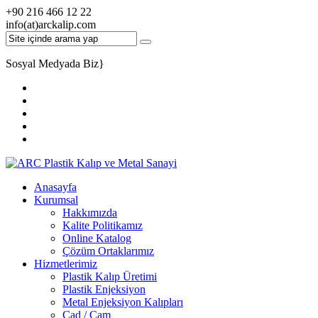
+90 216 466 12 22
info(at)arckalip.com
Sosyal Medyada Biz
}
Anasayfa
Kurumsal
Hakkımızda
Kalite Politikamız
Online Katalog
Çözüm Ortaklarımız
Hizmetlerimiz
Plastik Kalıp Üretimi
Plastik Enjeksiyon
Metal Enjeksiyon Kalıpları
Cad / Cam