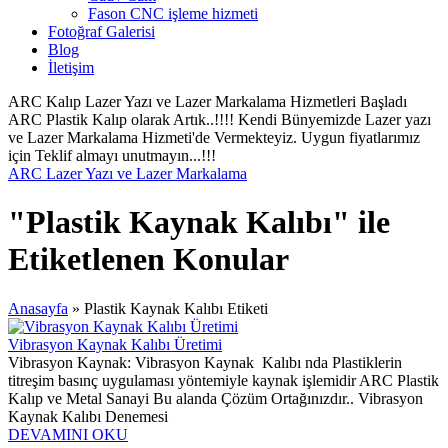
Fason CNC işleme hizmeti
Fotoğraf Galerisi
Blog
İletişim
ARC Kalıp Lazer Yazı ve Lazer Markalama Hizmetleri Başladı
ARC Plastik Kalıp olarak Artık..!!!! Kendi Bünyemizde Lazer yazı
ve Lazer Markalama Hizmeti'de Vermekteyiz. Uygun fiyatlarımız
için Teklif almayı unutmayın...!!!
ARC Lazer Yazı ve Lazer Markalama
"Plastik Kaynak Kalıbı" ile
Etiketlenen Konular
Anasayfa
»
Plastik Kaynak Kalıbı Etiketi
Vibrasyon Kaynak Kalıbı Üretimi
Vibrasyon Kaynak: Vibrasyon Kaynak Kalıbı nda Plastiklerin
titreşim basınç uygulaması yöntemiyle kaynak işlemidir ARC Plastik
Kalıp ve Metal Sanayi Bu alanda Çözüm Ortağınızdır.. Vibrasyon
Kaynak Kalıbı Denemesi
DEVAMINI OKU