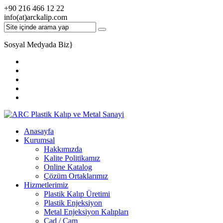
+90 216 466 12 22
info(at)arckalip.com
Sosyal Medyada Biz
}
Anasayfa
Kurumsal
Hakkımızda
Kalite Politikamız
Online Katalog
Çözüm Ortaklarımız
Hizmetlerimiz
Plastik Kalıp Üretimi
Plastik Enjeksiyon
Metal Enjeksiyon Kalıpları
Cad / Cam