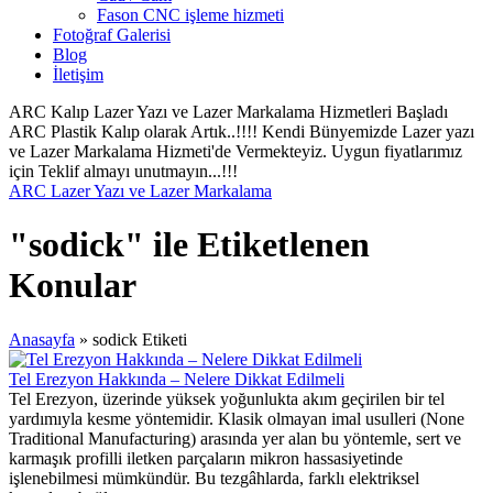
Fason CNC işleme hizmeti
Fotoğraf Galerisi
Blog
İletişim
ARC Kalıp Lazer Yazı ve Lazer Markalama Hizmetleri Başladı
ARC Plastik Kalıp olarak Artık..!!!! Kendi Bünyemizde Lazer yazı
ve Lazer Markalama Hizmeti'de Vermekteyiz. Uygun fiyatlarımız
için Teklif almayı unutmayın...!!!
ARC Lazer Yazı ve Lazer Markalama
"sodick" ile Etiketlenen
Konular
Anasayfa
»
sodick Etiketi
Tel Erezyon Hakkında – Nelere Dikkat Edilmeli
Tel Erezyon, üzerinde yüksek yoğunlukta akım geçirilen bir tel
yardımıyla kesme yöntemidir. Klasik olmayan imal usulleri (None
Traditional Manufacturing) arasında yer alan bu yöntemle, sert ve
karmaşık profilli iletken parçaların mikron hassasiyetinde
işlenebilmesi mümkündür. Bu tezgâhlarda, farklı elektriksel