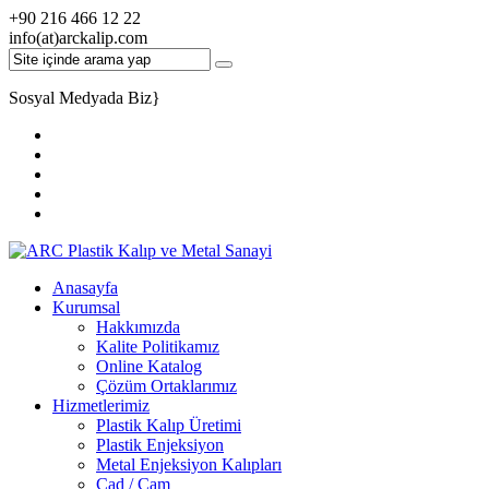
+90 216 466 12 22
info(at)arckalip.com
Sosyal Medyada Biz
}
Anasayfa
Kurumsal
Hakkımızda
Kalite Politikamız
Online Katalog
Çözüm Ortaklarımız
Hizmetlerimiz
Plastik Kalıp Üretimi
Plastik Enjeksiyon
Metal Enjeksiyon Kalıpları
Cad / Cam