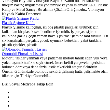
Vibrasyon Kaynak: Vibrasyon Kaynak Kalıbı nda Plastiklerin
titreşim basınç uygulaması yöntemiyle kaynak işlemidir ARC Plastik
Kalıp ve Metal Sanayi Bu alanda Çözüm Ortağınızdır.. Vibrasyon
Kaynak Kalıbı Denemesi
Plastik Şişirme Kalıbı
Plastik Şişirme kalıpçılığı, içi boş plastik parçaları üretmek için
kullanılan bir plastik şekillendirme işlemidir. İş parçası şişirme
kalıbında gazla ( çoğu zaman hava ) şişirme işlemine tabi tutulur. En
sık karşılaşılan parçalar; çocuk oyuncak bebekleri, yakıt tankları,
plastik çiçekler, plastik...
Otomobil Firmaları Listesi
Motorlu taşıtlar yanmalı veya patlamalı motoru tahrik eden yük veya
yolcu taşımak trafikte seyir etmek üzere belirli çerçeveler içerisinde
bulunan dört veya daha fazla lastik tekerlekli araçtır. Sektörün
Önemi :Günümüzde otomotiv sektörü gelişmiş hatta gelişmekte olan
ülkeler için Türkiye Otomobil...
Bizi Sosyal Medyada Takip Edin