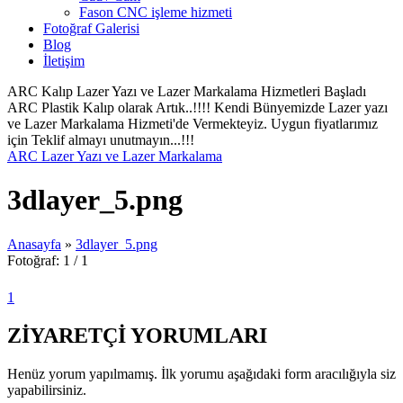
Fason CNC işleme hizmeti
Fotoğraf Galerisi
Blog
İletişim
ARC Kalıp Lazer Yazı ve Lazer Markalama Hizmetleri Başladı
ARC Plastik Kalıp olarak Artık..!!!! Kendi Bünyemizde Lazer yazı
ve Lazer Markalama Hizmeti'de Vermekteyiz. Uygun fiyatlarımız
için Teklif almayı unutmayın...!!!
ARC Lazer Yazı ve Lazer Markalama
3dlayer_5.png
Anasayfa
»
3dlayer_5.png
Fotoğraf: 1 / 1
1
ZİYARETÇİ YORUMLARI
Henüz yorum yapılmamış. İlk yorumu aşağıdaki form aracılığıyla siz
yapabilirsiniz.