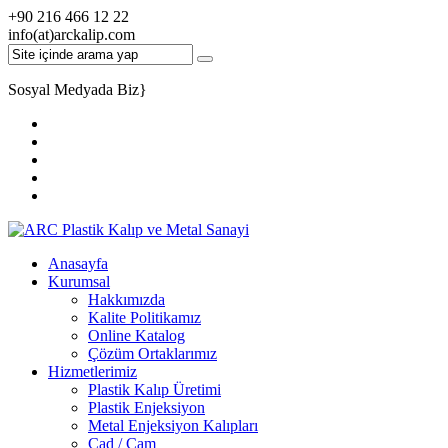
+90 216 466 12 22
info(at)arckalip.com
Sosyal Medyada Biz
}
Anasayfa
Kurumsal
Hakkımızda
Kalite Politikamız
Online Katalog
Çözüm Ortaklarımız
Hizmetlerimiz
Plastik Kalıp Üretimi
Plastik Enjeksiyon
Metal Enjeksiyon Kalıpları
Cad / Cam