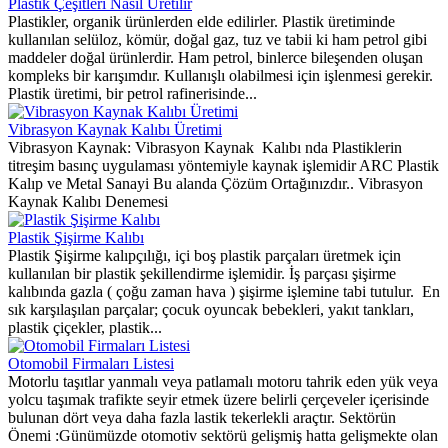
Plastik Çeşitleri Nasıl Üretilir
Plastikler, organik ürünlerden elde edilirler. Plastik üretiminde
kullanılan selüloz, kömür, doğal gaz, tuz ve tabii ki ham petrol gibi
maddeler doğal ürünlerdir. Ham petrol, binlerce bileşenden oluşan
kompleks bir karışımdır. Kullanışlı olabilmesi için işlenmesi gerekir.
Plastik üretimi, bir petrol rafinerisinde...
Vibrasyon Kaynak Kalıbı Üretimi
Vibrasyon Kaynak: Vibrasyon Kaynak Kalıbı nda Plastiklerin
titreşim basınç uygulaması yöntemiyle kaynak işlemidir ARC Plastik
Kalıp ve Metal Sanayi Bu alanda Çözüm Ortağınızdır.. Vibrasyon
Kaynak Kalıbı Denemesi
Plastik Şişirme Kalıbı
Plastik Şişirme kalıpçılığı, içi boş plastik parçaları üretmek için
kullanılan bir plastik şekillendirme işlemidir. İş parçası şişirme
kalıbında gazla ( çoğu zaman hava ) şişirme işlemine tabi tutulur. En
sık karşılaşılan parçalar; çocuk oyuncak bebekleri, yakıt tankları,
plastik çiçekler, plastik...
Otomobil Firmaları Listesi
Motorlu taşıtlar yanmalı veya patlamalı motoru tahrik eden yük veya
yolcu taşımak trafikte seyir etmek üzere belirli çerçeveler içerisinde
bulunan dört veya daha fazla lastik tekerlekli araçtır. Sektörün
Önemi :Günümüzde otomotiv sektörü gelişmiş hatta gelişmekte olan