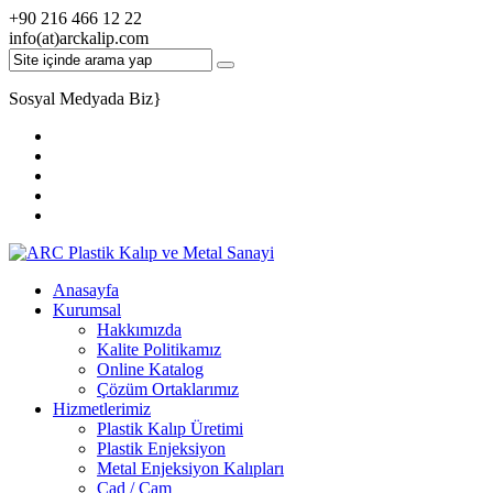
+90 216 466 12 22
info(at)arckalip.com
Sosyal Medyada Biz
}
Anasayfa
Kurumsal
Hakkımızda
Kalite Politikamız
Online Katalog
Çözüm Ortaklarımız
Hizmetlerimiz
Plastik Kalıp Üretimi
Plastik Enjeksiyon
Metal Enjeksiyon Kalıpları
Cad / Cam