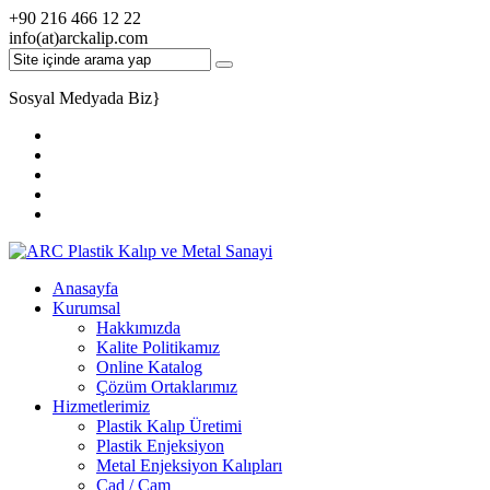
+90 216 466 12 22
info(at)arckalip.com
Sosyal Medyada Biz
}
Anasayfa
Kurumsal
Hakkımızda
Kalite Politikamız
Online Katalog
Çözüm Ortaklarımız
Hizmetlerimiz
Plastik Kalıp Üretimi
Plastik Enjeksiyon
Metal Enjeksiyon Kalıpları
Cad / Cam