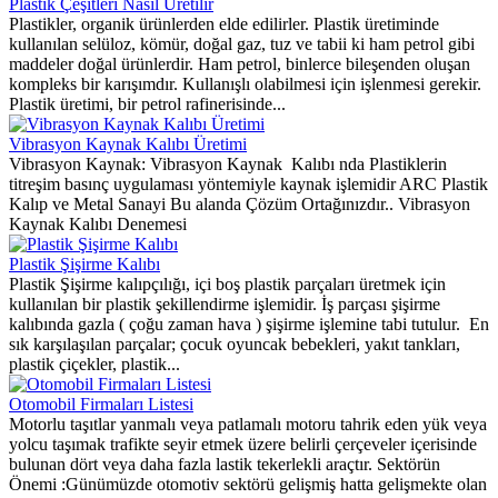
Plastik Çeşitleri Nasıl Üretilir
Plastikler, organik ürünlerden elde edilirler. Plastik üretiminde
kullanılan selüloz, kömür, doğal gaz, tuz ve tabii ki ham petrol gibi
maddeler doğal ürünlerdir. Ham petrol, binlerce bileşenden oluşan
kompleks bir karışımdır. Kullanışlı olabilmesi için işlenmesi gerekir.
Plastik üretimi, bir petrol rafinerisinde...
Vibrasyon Kaynak Kalıbı Üretimi
Vibrasyon Kaynak: Vibrasyon Kaynak Kalıbı nda Plastiklerin
titreşim basınç uygulaması yöntemiyle kaynak işlemidir ARC Plastik
Kalıp ve Metal Sanayi Bu alanda Çözüm Ortağınızdır.. Vibrasyon
Kaynak Kalıbı Denemesi
Plastik Şişirme Kalıbı
Plastik Şişirme kalıpçılığı, içi boş plastik parçaları üretmek için
kullanılan bir plastik şekillendirme işlemidir. İş parçası şişirme
kalıbında gazla ( çoğu zaman hava ) şişirme işlemine tabi tutulur. En
sık karşılaşılan parçalar; çocuk oyuncak bebekleri, yakıt tankları,
plastik çiçekler, plastik...
Otomobil Firmaları Listesi
Motorlu taşıtlar yanmalı veya patlamalı motoru tahrik eden yük veya
yolcu taşımak trafikte seyir etmek üzere belirli çerçeveler içerisinde
bulunan dört veya daha fazla lastik tekerlekli araçtır. Sektörün
Önemi :Günümüzde otomotiv sektörü gelişmiş hatta gelişmekte olan