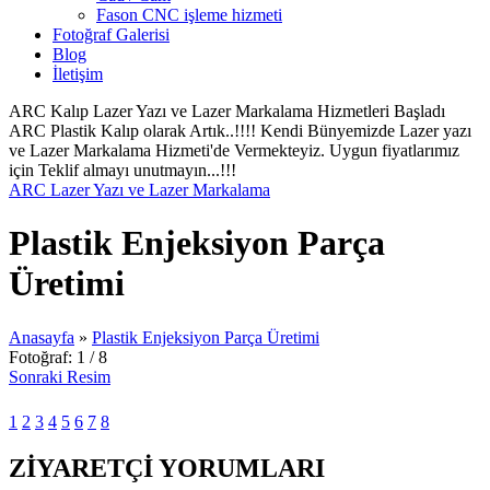
Fason CNC işleme hizmeti
Fotoğraf Galerisi
Blog
İletişim
ARC Kalıp Lazer Yazı ve Lazer Markalama Hizmetleri Başladı
ARC Plastik Kalıp olarak Artık..!!!! Kendi Bünyemizde Lazer yazı
ve Lazer Markalama Hizmeti'de Vermekteyiz. Uygun fiyatlarımız
için Teklif almayı unutmayın...!!!
ARC Lazer Yazı ve Lazer Markalama
Plastik Enjeksiyon Parça
Üretimi
Anasayfa
»
Plastik Enjeksiyon Parça Üretimi
Fotoğraf: 1 / 8
Sonraki Resim
1
2
3
4
5
6
7
8
ZİYARETÇİ YORUMLARI