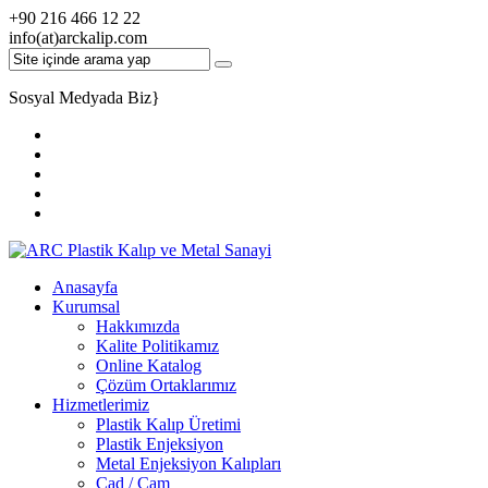
+90 216 466 12 22
info(at)arckalip.com
Sosyal Medyada Biz
}
Anasayfa
Kurumsal
Hakkımızda
Kalite Politikamız
Online Katalog
Çözüm Ortaklarımız
Hizmetlerimiz
Plastik Kalıp Üretimi
Plastik Enjeksiyon
Metal Enjeksiyon Kalıpları
Cad / Cam