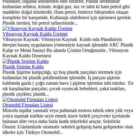
Plastikler, organik ürünlerden elde edilirler. Plastik üretiminde
kullanılan selüloz, kömür, doğal gaz, tuz ve tabii ki ham petrol gibi
maddeler doğal ürünlerdir. Ham petrol, binlerce bileşenden oluşan
kompleks bir karışımdır. Kullanışlı olabilmesi için işlenmesi gerekir.
Plastik üretimi, bir petrol rafinerisinde...
Vibrasyon Kaynak Kalıbı Üretimi
Vibrasyon Kaynak: Vibrasyon Kaynak Kalıbı nda Plastiklerin
titreşim basınç uygulaması yöntemiyle kaynak işlemidir ARC Plastik
Kalıp ve Metal Sanayi Bu alanda Çözüm Ortağınızdır.. Vibrasyon
Kaynak Kalıbı Denemesi
Plastik Şişirme Kalıbı
Plastik Şişirme kalıpçılığı, içi boş plastik parçaları üretmek için
kullanılan bir plastik şekillendirme işlemidir. İş parçası şişirme
kalıbında gazla ( çoğu zaman hava ) şişirme işlemine tabi tutulur. En
sık karşılaşılan parçalar; çocuk oyuncak bebekleri, yakıt tankları,
plastik çiçekler, plastik...
Otomobil Firmaları Listesi
Motorlu taşıtlar yanmalı veya patlamalı motoru tahrik eden yük veya
yolcu taşımak trafikte seyir etmek üzere belirli çerçeveler içerisinde
bulunan dört veya daha fazla lastik tekerlekli araçtır. Sektörün
Önemi :Günümüzde otomotiv sektörü gelişmiş hatta gelişmekte olan
ülkeler için Türkiye Otomobil...