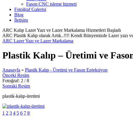
Fason CNC işleme hizmeti
Fotoğraf Galerisi
Blog
İletişim
ARC Kalıp Lazer Yazı ve Lazer Markalama Hizmetleri Başladı
ARC Plastik Kalıp olarak Artık..!!!! Kendi Bünyemizde Lazer yazı ve
ARC Lazer Yazı ve Lazer Markalama
Plastik Kalıp – Üretimi ve Faso
Anasayfa
»
Plastik Kalıp - Üretimi ve Fason Enjeksiyon
Önceki Resim
Fotoğraf: 2 / 8
Sonraki Resim
plastik-kalıp-üretimi
1
2
3
4
5
6
7
8