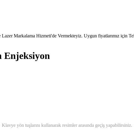
 Lazer Markalama Hizmeti'de Vermekteyiz. Uygun fiyatlarımız için Tekl
n Enjeksiyon
Klavye yön tuşlarını kullanarak resimler arasında geçiş yapabilirsiniz.