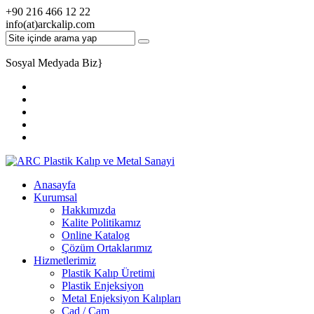
+90 216 466 12 22
info(at)arckalip.com
Sosyal Medyada Biz
}
Anasayfa
Kurumsal
Hakkımızda
Kalite Politikamız
Online Katalog
Çözüm Ortaklarımız
Hizmetlerimiz
Plastik Kalıp Üretimi
Plastik Enjeksiyon
Metal Enjeksiyon Kalıpları
Cad / Cam