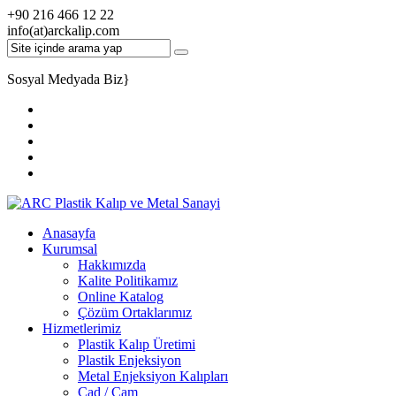
+90 216 466 12 22
info(at)arckalip.com
Sosyal Medyada Biz
}
Anasayfa
Kurumsal
Hakkımızda
Kalite Politikamız
Online Katalog
Çözüm Ortaklarımız
Hizmetlerimiz
Plastik Kalıp Üretimi
Plastik Enjeksiyon
Metal Enjeksiyon Kalıpları
Cad / Cam