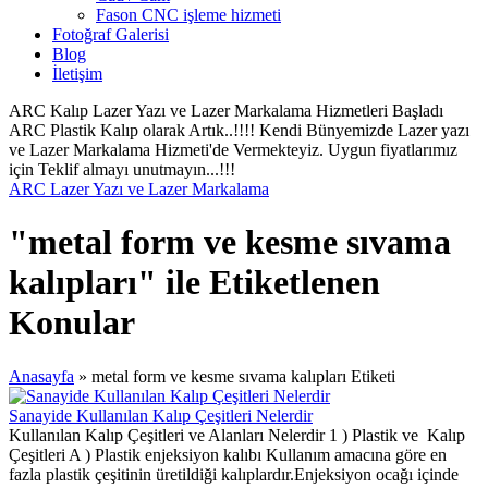
Fason CNC işleme hizmeti
Fotoğraf Galerisi
Blog
İletişim
ARC Kalıp Lazer Yazı ve Lazer Markalama Hizmetleri Başladı
ARC Plastik Kalıp olarak Artık..!!!! Kendi Bünyemizde Lazer yazı
ve Lazer Markalama Hizmeti'de Vermekteyiz. Uygun fiyatlarımız
için Teklif almayı unutmayın...!!!
ARC Lazer Yazı ve Lazer Markalama
"metal form ve kesme sıvama
kalıpları" ile Etiketlenen
Konular
Anasayfa
»
metal form ve kesme sıvama kalıpları Etiketi
Sanayide Kullanılan Kalıp Çeşitleri Nelerdir
Kullanılan Kalıp Çeşitleri ve Alanları Nelerdir 1 ) Plastik ve Kalıp
Çeşitleri A ) Plastik enjeksiyon kalıbı Kullanım amacına göre en
fazla plastik çeşitinin üretildiği kalıplardır.Enjeksiyon ocağı içinde