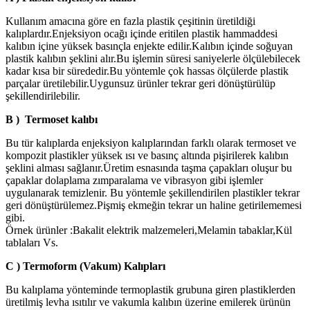
Kullanım amacına göre en fazla plastik çeşitinin üretildiği
kalıplardır.Enjeksiyon ocağı içinde eritilen plastik hammaddesi
kalıbın içine yüksek basınçla enjekte edilir.Kalıbın içinde soğuyan
plastik kalıbın şeklini alır.Bu işlemin süresi saniyelerle ölçülebilecek
kadar kısa bir sürededir.Bu yöntemle çok hassas ölçülerde plastik
parçalar üretilebilir.Uygunsuz ürünler tekrar geri dönüştürülüp
şekillendirilebilir.
B ) Termoset kalıbı
Bu tür kalıplarda enjeksiyon kalıplarından farklı olarak termoset ve
kompozit plastikler yüksek ısı ve basınç altında pişirilerek kalıbın
şeklini alması sağlanır.Üretim esnasında taşma çapakları oluşur bu
çapaklar dolaplama zımparalama ve vibrasyon gibi işlemler
uygulanarak temizlenir. Bu yöntemle şekillendirilen plastikler tekrar
geri dönüştürülemez.Pişmiş ekmeğin tekrar un haline getirilememesi
gibi.
Örnek ürünler :Bakalit elektrik malzemeleri,Melamin tabaklar,Kül
tablaları Vs.
C ) Termoform (Vakum) Kalıpları
Bu kalıplama yönteminde termoplastik grubuna giren plastiklerden
üretilmiş levha ısıtılır ve vakumla kalıbın üzerine emilerek ürünün