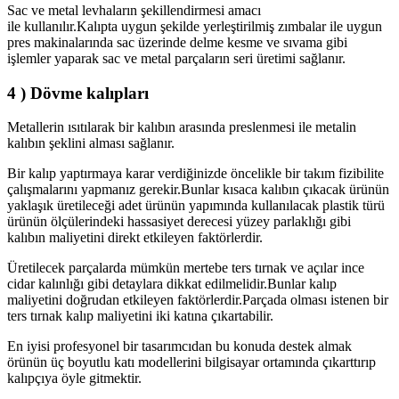
Sac ve metal levhaların şekillendirmesi amacı
ile kullanılır.Kalıpta uygun şekilde yerleştirilmiş zımbalar ile uygun
pres makinalarında sac üzerinde delme kesme ve sıvama gibi
işlemler yaparak sac ve metal parçaların seri üretimi sağlanır.
4 ) Dövme kalıpları
Metallerin ısıtılarak bir kalıbın arasında preslenmesi ile metalin
kalıbın şeklini alması sağlanır.
Bir kalıp yaptırmaya karar verdiğinizde öncelikle bir takım fizibilite
çalışmalarını yapmanız gerekir.Bunlar kısaca kalıbın çıkacak ürünün
yaklaşık üretileceği adet ürünün yapımında kullanılacak plastik türü
ürünün ölçülerindeki hassasiyet derecesi yüzey parlaklığı gibi
kalıbın maliyetini direkt etkileyen faktörlerdir.
Üretilecek parçalarda mümkün mertebe ters tırnak ve açılar ince
cidar kalınlığı gibi detaylara dikkat edilmelidir.Bunlar kalıp
maliyetini doğrudan etkileyen faktörlerdir.Parçada olması istenen bir
ters tırnak kalıp maliyetini iki katına çıkartabilir.
En iyisi profesyonel bir tasarımcıdan bu konuda destek almak
örünün üç boyutlu katı modellerini bilgisayar ortamında çıkarttırıp
kalıpçıya öyle gitmektir.