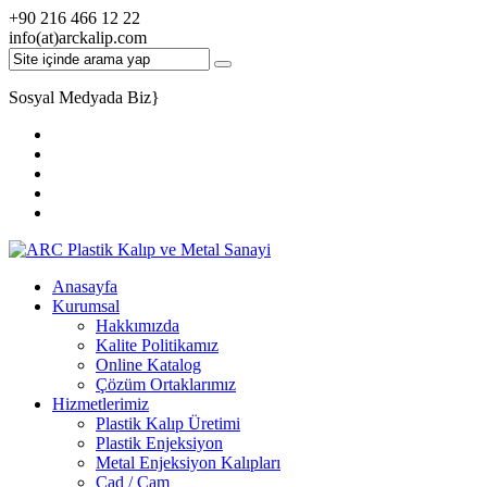
+90 216 466 12 22
info(at)arckalip.com
Sosyal Medyada Biz
}
Anasayfa
Kurumsal
Hakkımızda
Kalite Politikamız
Online Katalog
Çözüm Ortaklarımız
Hizmetlerimiz
Plastik Kalıp Üretimi
Plastik Enjeksiyon
Metal Enjeksiyon Kalıpları
Cad / Cam