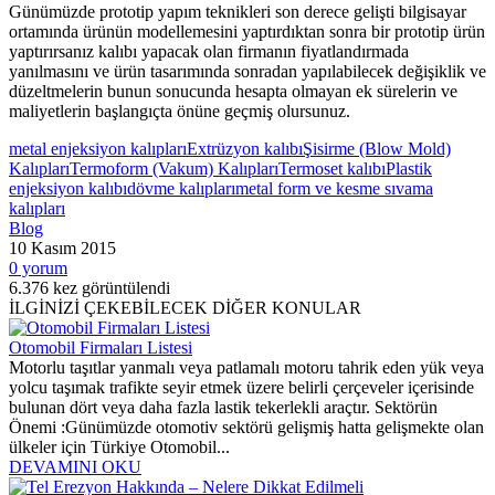
Günümüzde prototip yapım teknikleri son derece gelişti bilgisayar
ortamında ürünün modellemesini yaptırdıktan sonra bir prototip ürün
yaptırırsanız kalıbı yapacak olan firmanın fiyatlandırmada
yanılmasını ve ürün tasarımında sonradan yapılabilecek değişiklik ve
düzeltmelerin bunun sonucunda hesapta olmayan ek sürelerin ve
maliyetlerin başlangıçta önüne geçmiş olursunuz.
metal enjeksiyon kalıpları
Extrüzyon kalıbı
Şisirme (Blow Mold)
Kalıpları
Termoform (Vakum) Kalıpları
Termoset kalıbı
Plastik
enjeksiyon kalıbı
dövme kalıpları
metal form ve kesme sıvama
kalıpları
Blog
10 Kasım
2015
0
yorum
6.376
kez görüntülendi
İLGİNİZİ ÇEKEBİLECEK DİĞER KONULAR
Otomobil Firmaları Listesi
Motorlu taşıtlar yanmalı veya patlamalı motoru tahrik eden yük veya
yolcu taşımak trafikte seyir etmek üzere belirli çerçeveler içerisinde
bulunan dört veya daha fazla lastik tekerlekli araçtır. Sektörün
Önemi :Günümüzde otomotiv sektörü gelişmiş hatta gelişmekte olan
ülkeler için Türkiye Otomobil...
DEVAMINI OKU