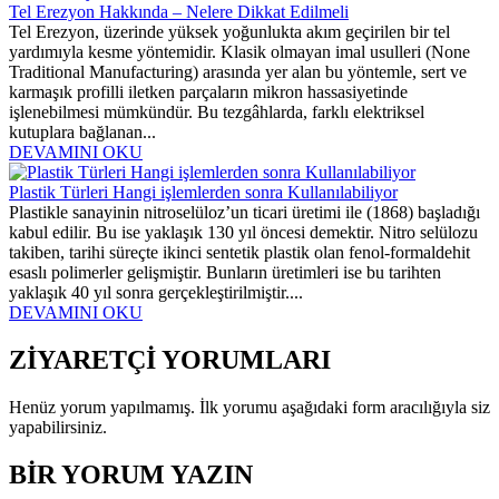
Tel Erezyon Hakkında – Nelere Dikkat Edilmeli
Tel Erezyon, üzerinde yüksek yoğunlukta akım geçirilen bir tel
yardımıyla kesme yöntemidir. Klasik olmayan imal usulleri (None
Traditional Manufacturing) arasında yer alan bu yöntemle, sert ve
karmaşık profilli iletken parçaların mikron hassasiyetinde
işlenebilmesi mümkündür. Bu tezgâhlarda, farklı elektriksel
kutuplara bağlanan...
DEVAMINI OKU
Plastik Türleri Hangi işlemlerden sonra Kullanılabiliyor
Plastikle sanayinin nitroselüloz’un ticari üretimi ile (1868) başladığı
kabul edilir. Bu ise yaklaşık 130 yıl öncesi demektir. Nitro selülozu
takiben, tarihi süreçte ikinci sentetik plastik olan fenol-formaldehit
esaslı polimerler gelişmiştir. Bunların üretimleri ise bu tarihten
yaklaşık 40 yıl sonra gerçekleştirilmiştir....
DEVAMINI OKU
ZİYARETÇİ YORUMLARI
Henüz yorum yapılmamış. İlk yorumu aşağıdaki form aracılığıyla siz
yapabilirsiniz.
BİR YORUM YAZIN