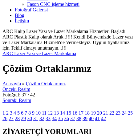
Fason CNC işleme hizmeti
Fotoğraf Galerisi
Blog
İletişim
ARC Kalıp Lazer Yazı ve Lazer Markalama Hizmetleri Başladı
ARC Plastik Kalıp olarak Artık..!!!! Kendi Bünyemizde Lazer yazı
ve Lazer Markalama Hizmeti'de Vermekteyiz. Uygun fiyatlarımız
için Teklif almayı unutmayın...!!!
ARC Lazer Yazı ve Lazer Markalama
Çözüm Ortaklarımız
Anasayfa
»
Çözüm Ortaklarımız
Önceki Resim
Fotoğraf: 37 / 42
Sonraki Resim
1
2
3
4
5
6
7
8
9
10
11
12
13
14
15
16
17
18
19
20
21
22
23
24
25
26
27
28
29
30
31
32
33
34
35
36
37
38
39
40
41
42
ZİYARETÇİ YORUMLARI