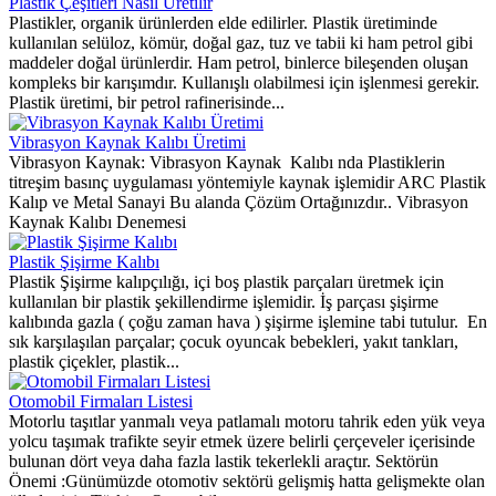
Plastik Çeşitleri Nasıl Üretilir
Plastikler, organik ürünlerden elde edilirler. Plastik üretiminde
kullanılan selüloz, kömür, doğal gaz, tuz ve tabii ki ham petrol gibi
maddeler doğal ürünlerdir. Ham petrol, binlerce bileşenden oluşan
kompleks bir karışımdır. Kullanışlı olabilmesi için işlenmesi gerekir.
Plastik üretimi, bir petrol rafinerisinde...
Vibrasyon Kaynak Kalıbı Üretimi
Vibrasyon Kaynak: Vibrasyon Kaynak Kalıbı nda Plastiklerin
titreşim basınç uygulaması yöntemiyle kaynak işlemidir ARC Plastik
Kalıp ve Metal Sanayi Bu alanda Çözüm Ortağınızdır.. Vibrasyon
Kaynak Kalıbı Denemesi
Plastik Şişirme Kalıbı
Plastik Şişirme kalıpçılığı, içi boş plastik parçaları üretmek için
kullanılan bir plastik şekillendirme işlemidir. İş parçası şişirme
kalıbında gazla ( çoğu zaman hava ) şişirme işlemine tabi tutulur. En
sık karşılaşılan parçalar; çocuk oyuncak bebekleri, yakıt tankları,
plastik çiçekler, plastik...
Otomobil Firmaları Listesi
Motorlu taşıtlar yanmalı veya patlamalı motoru tahrik eden yük veya
yolcu taşımak trafikte seyir etmek üzere belirli çerçeveler içerisinde
bulunan dört veya daha fazla lastik tekerlekli araçtır. Sektörün
Önemi :Günümüzde otomotiv sektörü gelişmiş hatta gelişmekte olan