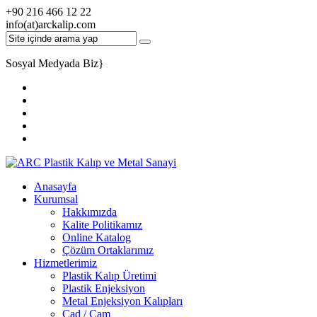
+90 216 466 12 22
info(at)arckalip.com
Sosyal Medyada Biz
}
Anasayfa
Kurumsal
Hakkımızda
Kalite Politikamız
Online Katalog
Çözüm Ortaklarımız
Hizmetlerimiz
Plastik Kalıp Üretimi
Plastik Enjeksiyon
Metal Enjeksiyon Kalıpları
Cad / Cam