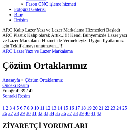
Fason CNC işleme hizmeti
Fotoğraf Galerisi
Blog
İletişim
ARC Kalıp Lazer Yazı ve Lazer Markalama Hizmetleri Başladı
ARC Plastik Kalıp olarak Artık..!!!! Kendi Bünyemizde Lazer yazı
ve Lazer Markalama Hizmeti'de Vermekteyiz. Uygun fiyatlarımız
için Teklif almayı unutmayın...!!!
ARC Lazer Yazı ve Lazer Markalama
Çözüm Ortaklarımız
Anasayfa
»
Çözüm Ortaklarımız
Önceki Resim
Fotoğraf: 39 / 42
Sonraki Resim
1
2
3
4
5
6
7
8
9
10
11
12
13
14
15
16
17
18
19
20
21
22
23
24
25
26
27
28
29
30
31
32
33
34
35
36
37
38
39
40
41
42
ZİYARETÇİ YORUMLARI