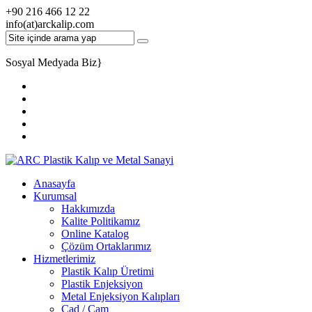
+90 216 466 12 22
info(at)arckalip.com
Sosyal Medyada Biz
}
Anasayfa
Kurumsal
Hakkımızda
Kalite Politikamız
Online Katalog
Çözüm Ortaklarımız
Hizmetlerimiz
Plastik Kalıp Üretimi
Plastik Enjeksiyon
Metal Enjeksiyon Kalıpları
Cad / Cam