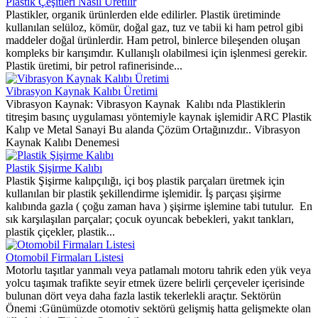
Plastik Çeşitleri Nasıl Üretilir
Plastikler, organik ürünlerden elde edilirler. Plastik üretiminde
kullanılan selüloz, kömür, doğal gaz, tuz ve tabii ki ham petrol gibi
maddeler doğal ürünlerdir. Ham petrol, binlerce bileşenden oluşan
kompleks bir karışımdır. Kullanışlı olabilmesi için işlenmesi gerekir.
Plastik üretimi, bir petrol rafinerisinde...
Vibrasyon Kaynak Kalıbı Üretimi
Vibrasyon Kaynak: Vibrasyon Kaynak Kalıbı nda Plastiklerin
titreşim basınç uygulaması yöntemiyle kaynak işlemidir ARC Plastik
Kalıp ve Metal Sanayi Bu alanda Çözüm Ortağınızdır.. Vibrasyon
Kaynak Kalıbı Denemesi
Plastik Şişirme Kalıbı
Plastik Şişirme kalıpçılığı, içi boş plastik parçaları üretmek için
kullanılan bir plastik şekillendirme işlemidir. İş parçası şişirme
kalıbında gazla ( çoğu zaman hava ) şişirme işlemine tabi tutulur. En
sık karşılaşılan parçalar; çocuk oyuncak bebekleri, yakıt tankları,
plastik çiçekler, plastik...
Otomobil Firmaları Listesi
Motorlu taşıtlar yanmalı veya patlamalı motoru tahrik eden yük veya
yolcu taşımak trafikte seyir etmek üzere belirli çerçeveler içerisinde
bulunan dört veya daha fazla lastik tekerlekli araçtır. Sektörün
Önemi :Günümüzde otomotiv sektörü gelişmiş hatta gelişmekte olan