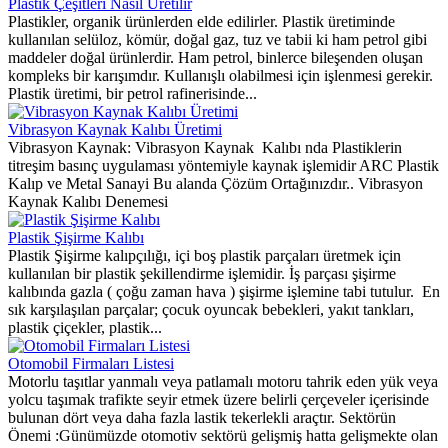
Plastik Çeşitleri Nasıl Üretilir
Plastikler, organik ürünlerden elde edilirler. Plastik üretiminde
kullanılan selüloz, kömür, doğal gaz, tuz ve tabii ki ham petrol gibi
maddeler doğal ürünlerdir. Ham petrol, binlerce bileşenden oluşan
kompleks bir karışımdır. Kullanışlı olabilmesi için işlenmesi gerekir.
Plastik üretimi, bir petrol rafinerisinde...
Vibrasyon Kaynak Kalıbı Üretimi
Vibrasyon Kaynak: Vibrasyon Kaynak Kalıbı nda Plastiklerin
titreşim basınç uygulaması yöntemiyle kaynak işlemidir ARC Plastik
Kalıp ve Metal Sanayi Bu alanda Çözüm Ortağınızdır.. Vibrasyon
Kaynak Kalıbı Denemesi
Plastik Şişirme Kalıbı
Plastik Şişirme kalıpçılığı, içi boş plastik parçaları üretmek için
kullanılan bir plastik şekillendirme işlemidir. İş parçası şişirme
kalıbında gazla ( çoğu zaman hava ) şişirme işlemine tabi tutulur. En
sık karşılaşılan parçalar; çocuk oyuncak bebekleri, yakıt tankları,
plastik çiçekler, plastik...
Otomobil Firmaları Listesi
Motorlu taşıtlar yanmalı veya patlamalı motoru tahrik eden yük veya
yolcu taşımak trafikte seyir etmek üzere belirli çerçeveler içerisinde
bulunan dört veya daha fazla lastik tekerlekli araçtır. Sektörün
Önemi :Günümüzde otomotiv sektörü gelişmiş hatta gelişmekte olan