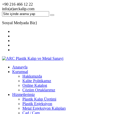
+90 216 466 12 22
info(at)arckalip.com
Sosyal Medyada Biz
}
Anasayfa
Kurumsal
Hakkımızda
Kalite Politikamız
Online Katalog
Çözüm Ortaklarımız
Hizmetlerimiz
Plastik Kalıp Üretimi
Plastik Enjeksiyon
Metal Enjeksiyon Kalıpları
Cad / Cam