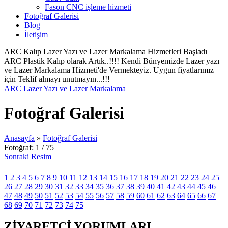
Fason CNC işleme hizmeti
Fotoğraf Galerisi
Blog
İletişim
ARC Kalıp Lazer Yazı ve Lazer Markalama Hizmetleri Başladı
ARC Plastik Kalıp olarak Artık..!!!! Kendi Bünyemizde Lazer yazı
ve Lazer Markalama Hizmeti'de Vermekteyiz. Uygun fiyatlarımız
için Teklif almayı unutmayın...!!!
ARC Lazer Yazı ve Lazer Markalama
Fotoğraf Galerisi
Anasayfa
»
Fotoğraf Galerisi
Fotoğraf: 1 / 75
Sonraki Resim
1
2
3
4
5
6
7
8
9
10
11
12
13
14
15
16
17
18
19
20
21
22
23
24
25
26
27
28
29
30
31
32
33
34
35
36
37
38
39
40
41
42
43
44
45
46
47
48
49
50
51
52
53
54
55
56
57
58
59
60
61
62
63
64
65
66
67
68
69
70
71
72
73
74
75
ZİYARETÇİ YORUMLARI