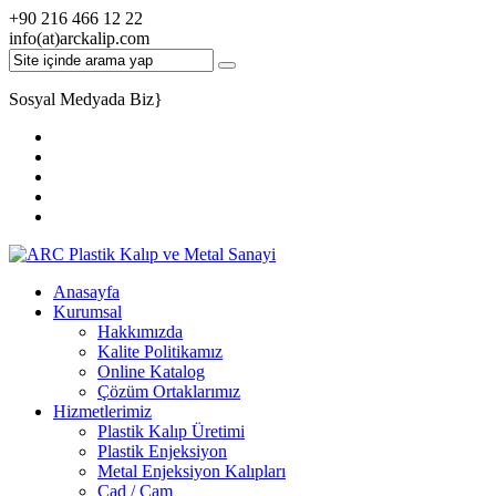
+90 216 466 12 22
info(at)arckalip.com
Sosyal Medyada Biz
}
Anasayfa
Kurumsal
Hakkımızda
Kalite Politikamız
Online Katalog
Çözüm Ortaklarımız
Hizmetlerimiz
Plastik Kalıp Üretimi
Plastik Enjeksiyon
Metal Enjeksiyon Kalıpları
Cad / Cam