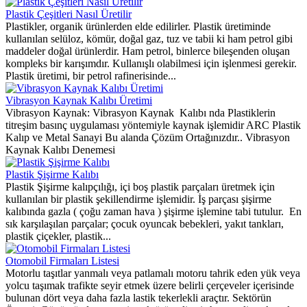
Plastik Çeşitleri Nasıl Üretilir
Plastikler, organik ürünlerden elde edilirler. Plastik üretiminde
kullanılan selüloz, kömür, doğal gaz, tuz ve tabii ki ham petrol gibi
maddeler doğal ürünlerdir. Ham petrol, binlerce bileşenden oluşan
kompleks bir karışımdır. Kullanışlı olabilmesi için işlenmesi gerekir.
Plastik üretimi, bir petrol rafinerisinde...
Vibrasyon Kaynak Kalıbı Üretimi
Vibrasyon Kaynak: Vibrasyon Kaynak Kalıbı nda Plastiklerin
titreşim basınç uygulaması yöntemiyle kaynak işlemidir ARC Plastik
Kalıp ve Metal Sanayi Bu alanda Çözüm Ortağınızdır.. Vibrasyon
Kaynak Kalıbı Denemesi
Plastik Şişirme Kalıbı
Plastik Şişirme kalıpçılığı, içi boş plastik parçaları üretmek için
kullanılan bir plastik şekillendirme işlemidir. İş parçası şişirme
kalıbında gazla ( çoğu zaman hava ) şişirme işlemine tabi tutulur. En
sık karşılaşılan parçalar; çocuk oyuncak bebekleri, yakıt tankları,
plastik çiçekler, plastik...
Otomobil Firmaları Listesi
Motorlu taşıtlar yanmalı veya patlamalı motoru tahrik eden yük veya
yolcu taşımak trafikte seyir etmek üzere belirli çerçeveler içerisinde
bulunan dört veya daha fazla lastik tekerlekli araçtır. Sektörün