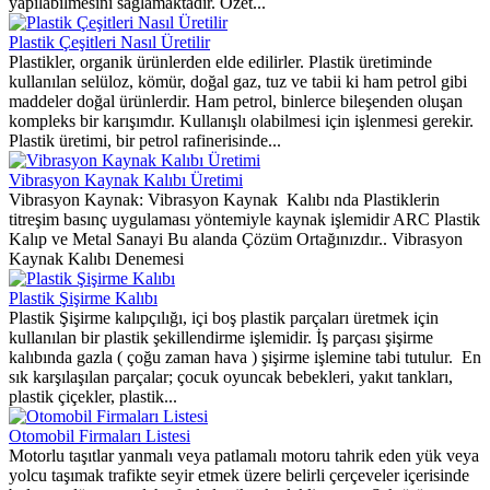
yapılabilmesini sağlamaktadır. Özet...
Plastik Çeşitleri Nasıl Üretilir
Plastikler, organik ürünlerden elde edilirler. Plastik üretiminde
kullanılan selüloz, kömür, doğal gaz, tuz ve tabii ki ham petrol gibi
maddeler doğal ürünlerdir. Ham petrol, binlerce bileşenden oluşan
kompleks bir karışımdır. Kullanışlı olabilmesi için işlenmesi gerekir.
Plastik üretimi, bir petrol rafinerisinde...
Vibrasyon Kaynak Kalıbı Üretimi
Vibrasyon Kaynak: Vibrasyon Kaynak Kalıbı nda Plastiklerin
titreşim basınç uygulaması yöntemiyle kaynak işlemidir ARC Plastik
Kalıp ve Metal Sanayi Bu alanda Çözüm Ortağınızdır.. Vibrasyon
Kaynak Kalıbı Denemesi
Plastik Şişirme Kalıbı
Plastik Şişirme kalıpçılığı, içi boş plastik parçaları üretmek için
kullanılan bir plastik şekillendirme işlemidir. İş parçası şişirme
kalıbında gazla ( çoğu zaman hava ) şişirme işlemine tabi tutulur. En
sık karşılaşılan parçalar; çocuk oyuncak bebekleri, yakıt tankları,
plastik çiçekler, plastik...
Otomobil Firmaları Listesi
Motorlu taşıtlar yanmalı veya patlamalı motoru tahrik eden yük veya
yolcu taşımak trafikte seyir etmek üzere belirli çerçeveler içerisinde