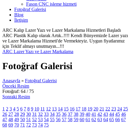
Fason CNC işleme hizmeti
Fotoğraf Galerisi
Blog
İletişim
ARC Kalıp Lazer Yazı ve Lazer Markalama Hizmetleri Başladı
ARC Plastik Kalıp olarak Artık..!!!! Kendi Bünyemizde Lazer yazı
ve Lazer Markalama Hizmeti'de Vermekteyiz. Uygun fiyatlarımız
için Teklif almayı unutmayın...!!!
ARC Lazer Yazı ve Lazer Markalama
Fotoğraf Galerisi
Anasayfa
»
Fotoğraf Galerisi
Önceki Resim
Fotoğraf: 64 / 75
Sonraki Resim
1
2
3
4
5
6
7
8
9
10
11
12
13
14
15
16
17
18
19
20
21
22
23
24
25
26
27
28
29
30
31
32
33
34
35
36
37
38
39
40
41
42
43
44
45
46
47
48
49
50
51
52
53
54
55
56
57
58
59
60
61
62
63
64
65
66
67
68
69
70
71
72
73
74
75