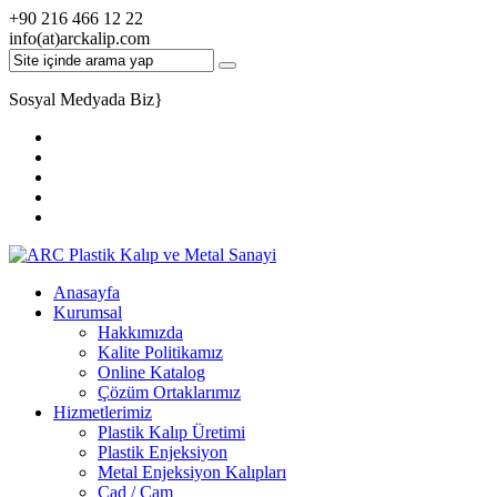
+90 216 466 12 22
info(at)arckalip.com
Sosyal Medyada Biz
}
Anasayfa
Kurumsal
Hakkımızda
Kalite Politikamız
Online Katalog
Çözüm Ortaklarımız
Hizmetlerimiz
Plastik Kalıp Üretimi
Plastik Enjeksiyon
Metal Enjeksiyon Kalıpları
Cad / Cam