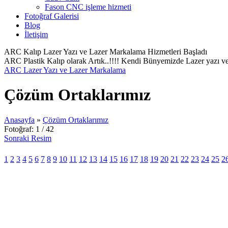
Fason CNC işleme hizmeti
Fotoğraf Galerisi
Blog
İletişim
ARC Kalıp Lazer Yazı ve Lazer Markalama Hizmetleri Başladı
ARC Plastik Kalıp olarak Artık..!!!! Kendi Bünyemizde Lazer yazı ve
ARC Lazer Yazı ve Lazer Markalama
Çözüm Ortaklarımız
Anasayfa
»
Çözüm Ortaklarımız
Fotoğraf: 1 / 42
Sonraki Resim
1
2
3
4
5
6
7
8
9
10
11
12
13
14
15
16
17
18
19
20
21
22
23
24
25
2