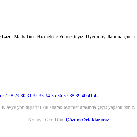
 Lazer Markalama Hizmeti'de Vermekteyiz. Uygun fiyatlarımız için Tekl
6
27
28
29
30
31
32
33
34
35
36
37
38
39
40
41
42
Klavye yön tuşlarını kullanarak resimler arasında geçiş yapabilirsiniz.
Konuya Geri Dön:
Çözüm Ortaklarımız