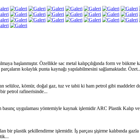
aya başlanmıştır. Özellikle sac metal kalıpçılığında form ve bükme kalı
parçaların kolaylık punta kaynağı yapılabilmesini sağlamaktadır. Özet..
nılan selüloz, kömür, doğal gaz, tuz ve tabii ki ham petrol gibi maddeler
bir petrol rafinerisinde...
im basınç uygulaması yöntemiyle kaynak işlemidir ARC Plastik Kalıp 
nılan bir plastik şekillendirme işlemidir. İş parçası şişirme kalıbında gazl
ik...