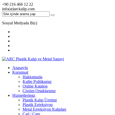
+90 216 466 12 22
info(at)arckalip.com
Sosyal Medyada Biz
}
Anasayfa
Kurumsal
Hakkımızda
Kalite Politikamız
Online Katalog
Çözüm Ortaklarımız
Hizmetlerimiz
Plastik Kalıp Üretimi
Plastik Enjeksiyon
Metal Enjeksiyon Kalıpları
Cad / Cam